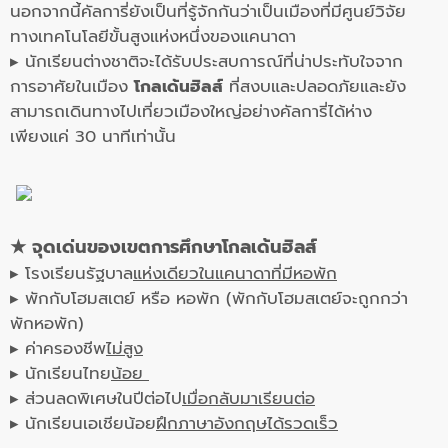
นอกจากนี้คัลการี่ยังเป็นที่รู้จักกันว่าเป็นเมืองที่มีศูนย์วิจัย
ทางเทคโนโลยีขั้นสูงแห่งหนึ่งของแคนาดา
▸ นักเรียนต่างชาติจะได้รับประสบการณ์ที่น่าประทับใจจาก
การอาศัยในเมือง
โกลเด้นฮิลส์
ที่สงบและปลอดภัยและยัง
สามารถเดินทางไปเที่ยวเมืองใหญ่อย่างคัลการี่ได้ห่าง
เพียงแค่ 30 นาทีเท่านั้น
★
จุดเด่นของเขตการศึกษาโกลเด้นฮิลส์
▸ โรงเรียนรัฐบาล
แห่งเดี
ยวในแคนาดาที่มีหอพัก
▸ พักกับโฮมสเตย์ หรือ หอพัก (พักกับโฮมสเตย์จะถูกกว่า
พั
กหอพัก)
▸ ค่าครองชีพ
ไม่สูง
▸ นักเรียนไทย
น้อย
▸ ส่วนลดพิเศษในปีต่อไป
เมื่อกลับมาเรียนต่อ
▸ นักเรียนเอเชียน้อย
ฝึกภาษาอังกฤษได้รวดเร็ว