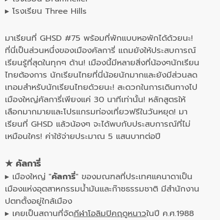
▸ โรงเรียน Three Hills
มาเรียนที่ GHSD #75 พร้อมที่พักแบบหอพักได้ด้วยนะ!
ที่นี่เป็นส่วนหนึ่งของเมืองคัลการี่ แถมยังให้ประสบการณ์
เรียนรู้ที่สุดในทุกๆ ด้าน! เมืองนี้มีหลายสิ่งที่น้องๆนักเรียน
ไทยต้องการ นักเรียนไทยที่นี่น้อยนักมากและยังมีส่วนลด
เทอมสำหรับนักเรียนไทยด้วยนะ! สะดวกในการเดินทางไป
เมืองใหญ่คัลการี่เพียงแค่ 30 นาทีเท่านั้น! หลักสูตรให้
เลือกมากมายและโปรแกรมท่องเที่ยวฟรีในวันหยุด! มา
เรียนที่ GHSD แล้วน้องๆ จะได้พบกับประสบการณ์ที่ไม่
เหมือนใคร! ค่าใช้จ่ายประมาณ 5 แสนบาทต่อปี
★
คัลการี่
▸ เมืองใหญ่ "
คัลการี่
" ของมณฑลที่ประเทศแคนาดาเป็น
เมืองแห่งอุตสาหกรรมน้ำมันและก๊าซธรรมชาติ มีสำนักงาน
ปตทตั้งอยู่ใกล้เมือง
▸ เคยเป็นสถานที่จัด
กีฬาโอลิมปิคฤดูหนาว
ในปี ค.ศ.1988