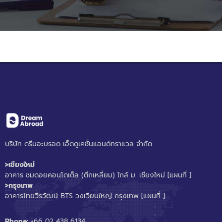
บริษัท ดรีมอะบรอด เอ็ดดูเคชั่นแอนด์ทราแวล จำกัด
>เชียงใหม่
อาคาร ชมดอยคอนโดเต็ล (ตึกเหลี่ยม) ใกล้ ม. เชียงใหม่
[แผนที่ ]
>กรุงเทพ
อาคารไทยวีรวัฒน์ BTS วงเวียนใหญ่ กรุงเทพ
[แผนที่ ]
Phone:
+66 02 438 6134