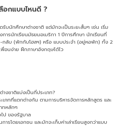
ลือกแบบไหนดี ?
บนักศึกษาต่างชาติ แต่มักจะเป็นระยะสั้นๆ เช่น เริ่ม
งการนักเรียนมัธยมอเมริกา 1 ปีการศึกษา นักเรียนที่
ป-กลับ (พักกับโฮสฯ) หรือ แบบประจำ (อยู่หอพัก) ทั้ง 2
้เพื่อนง่าย ฝึกภาษาอังกฤษได้ไว
่างชาติแบ่งเป็นกี่ประเภท?
ะเภทที่แตกต่างกัน ตามการบริหารจัดการหลักสูตร และ
เภทหลักๆ
่วไป ของรัฐบาล
การโดยเอกชน และมักจะเก็บค่าเล่าเรียนสูงกว่าแบบ