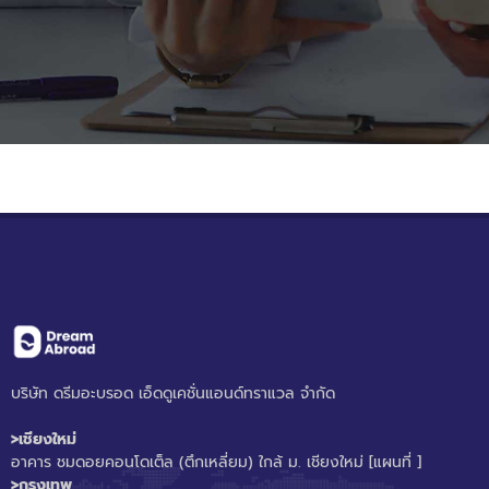
บริษัท ดรีมอะบรอด เอ็ดดูเคชั่นแอนด์ทราแวล จำกัด
>เชียงใหม่
อาคาร ชมดอยคอนโดเต็ล (ตึกเหลี่ยม) ใกล้ ม. เชียงใหม่
[แผนที่ ]
>กรุงเทพ