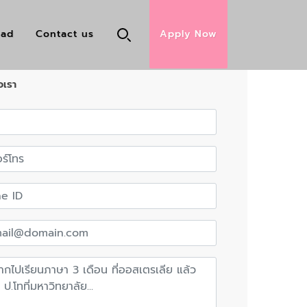
oad
Contact us
Apply Now
อเรา