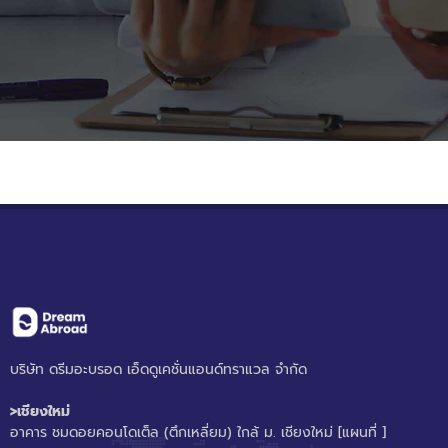
บริษัท ดรีมอะบรอด เอ็ดดูเคชั่นแอนด์ทราแวล จำกัด
>เชียงใหม่
อาคาร ชมดอยคอนโดเต็ล (ตึกเหลี่ยม) ใกล้ ม. เชียงใหม่
[แผนที่ ]